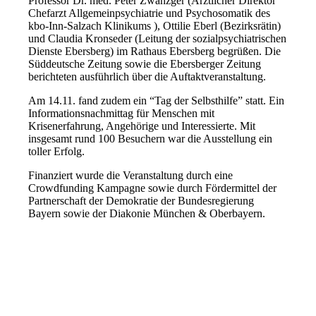
Professor Dr. med. Peter Zwanzger (Ärztlicher Direktor
Chefarzt Allgemeinpsychiatrie und Psychosomatik des
kbo-Inn-Salzach Klinikums ), Ottilie Eberl (Bezirksrätin)
und Claudia Kronseder (Leitung der sozialpsychiatrischen
Dienste Ebersberg) im Rathaus Ebersberg begrüßen. Die
Süddeutsche Zeitung sowie die Ebersberger Zeitung
berichteten ausführlich über die Auftaktveranstaltung.
Am 14.11. fand zudem ein “Tag der Selbsthilfe” statt. Ein
Informationsnachmittag für Menschen mit
Krisenerfahrung, Angehörige und Interessierte. Mit
insgesamt rund 100 Besuchern war die Ausstellung ein
toller Erfolg.
Finanziert wurde die Veranstaltung durch eine
Crowdfunding Kampagne sowie durch Fördermittel der
Partnerschaft der Demokratie der Bundesregierung
Bayern sowie der Diakonie München & Oberbayern.